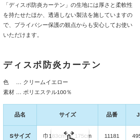
「ディスポ防炎カーテン」の生地には厚さと柔軟性
を持たせたほか、透過しない製法を施していますの
で、プライバシー保護の観点からも安心してお使い
いただけます。
ディスポ防炎カーテン
色 … クリームイエロー
素材 … ポリエステル100％
品名
サイズ
品番
Sサイズ
巾183cm×丈175cm
11181
49